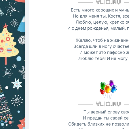
Есть много хороших и умны
Но для меня ты, Костя, вс
Люблю, целую, крепко 
И с днем рожденья, милый, 
Желаю, чтоб на жизненн
Всегда шли в ногу счастье
И может это пафосно з
Люблю тебя! И не могу 
Ты верный слову сво
И предан ты своей се
Обидеть близких не позвол