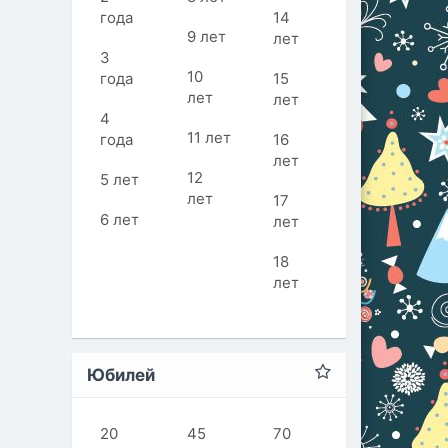
года
14
9 лет
лет
3
10
года
15
лет
лет
4
11 лет
года
16
лет
12
5 лет
лет
17
6 лет
лет
18
лет
Юбилей
20
45
70