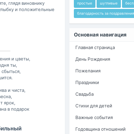
ите, глядя виновнику
простые
шутливые
бесп
 улыбку и положительные
благодарность за поздравлени
Основная навигация
Главная страница
ения и цветы,
День Рождения
одня ты,
Пожелания
 сбыться,
шится.
Праздники
ива и чиста,
Свадьба
весна,
т ярок,
Стихи для детей
ана в подарок
Важные события
бильный
Годовщина отношений