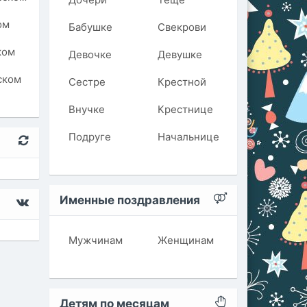
ом
Бабушке
Свекрови
ком
Девочке
Девушке
ском
Сестре
Крестной
Внучке
Крестнице
Подруге
Начальнице
Именные поздравления
Мужчинам
Женщинам
Детям по месяцам