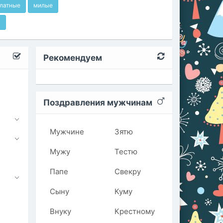
латные
милые
я
Рекомендуем
Поздравления мужчинам
Мужчине
Зятю
Мужу
Тестю
Папе
Свекру
Сыну
Куму
Внуку
Крестному