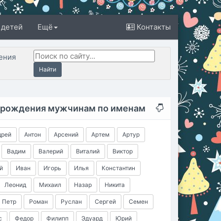
 детей
Ещё
Контакты
ения
Найти
 рождения мужчинам по именам
дрей
Антон
Арсений
Артем
Артур
Вадим
Валерий
Виталий
Виктор
й
Иван
Игорь
Илья
Константин
Леонид
Михаил
Назар
Никита
Петр
Роман
Руслан
Сергей
Семен
с
Федор
Филипп
Эдуард
Юрий