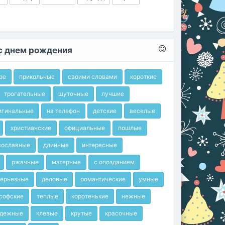
с днем рождения
зе
прикольные
своими словами
короткие
трогательные
шуточные
лучшие
игинальные
на телефон
детские
веселые
христианские
официальные
пошлые
вославные
длинные
интересные
ржачные
матерные
с опозданием
ерьезные
деловые
романтические
умные
софские
теплые
коротенькие
нежные
дежные
клевые
крутые
красочные