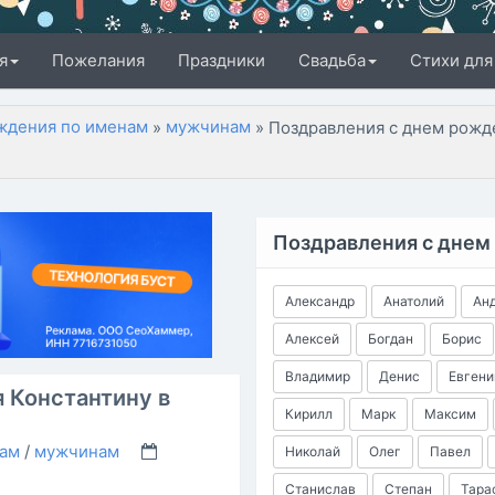
я
Пожелания
Праздники
Свадьба
Стихи для
ждения по именам
мужчинам
»
» Поздравления с днем рожд
Поздравления с днем
Александр
Анатолий
Ан
Алексей
Богдан
Борис
Владимир
Денис
Евгени
 Константину в
Кирилл
Марк
Максим
нам
/
мужчинам
Николай
Олег
Павел
Станислав
Степан
Тара