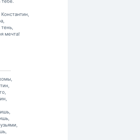
 тебе.
 Константин,
а,
 тень,
оя мечта!
комы,
тин,
го,
ин,
дишь,
ишь,
узьями,
шь,