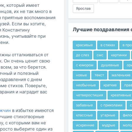
ик, который имеет
Ярослав
нцов, их не так много в
ы приятные воспоминания
узей. Если вы хотите,
Лучшие поздравления 
я Константину
изнь, учитывайте при
ени.
красивые
в стихах
в про
лжны отталкиваться от
до слез
смс
картинки
к. Он очень ценит свою
с юмором
душевные
ор
всем, за что берется.
ичный и полезный
новые
текст
маленькие
оздравления с днем
ме стихов. Поверьте,
необычные
краткие
пра
арания и наградит вас
четверостишия
креативные
забавные
с приколами
с
ужчин
в избытке имеются
классные
угарные
фило
лучшие стихотворные
у, с которыми вам не
искренние
мудрые
моло
Просто выберите один из