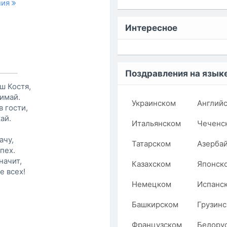
ния
Интересное
Поздравления на язык
ш Костя,
имай.
Украинском
Англий
в гости,
ай.
Итальянском
Чеченс
ачу,
Татарском
Азерба
пех.
начит,
Казахском
Японск
е всех!
Немецком
Испанс
Башкирском
Грузин
Французском
Белору