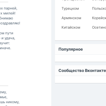
х парней,
Турецком
Польск
ех милей!
Армянском
Корейс
обнимаю
поздравляю!
Китайском
Осетин
ом пути
 и удача,
вучит:
иначе.
Популярное
Сообщество Вконтакте
ему,
мье,
ишь никому,