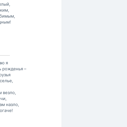
илый,
аким,
юбимым,
дным!
аю я
ь рожденья –
рузья
селье,
м везло,
чи,
ам назло,
огаче!