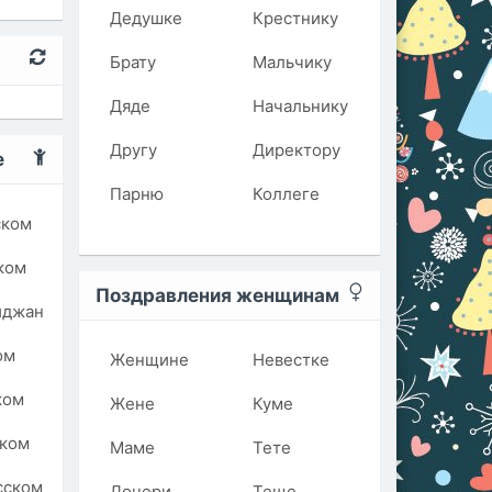
Дедушке
Крестнику
Брату
Мальчику
Дяде
Начальнику
Другу
Директору
е
Парню
Коллеге
ском
ком
Поздравления женщинам
йджан
ом
Женщине
Невестке
ком
Жене
Куме
ском
Маме
Тете
сском
Дочери
Теще