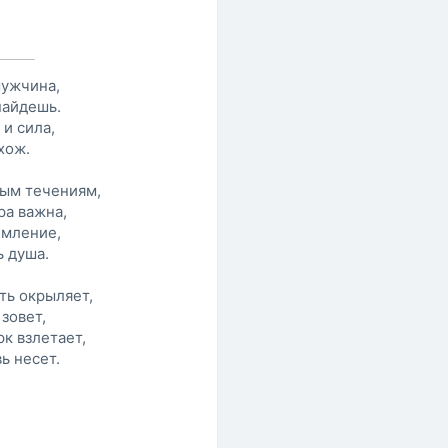
мужчина,
найдешь.
 и сила,
хож.
ым течениям,
ра важна,
емление,
ь душа.
ть окрыляет,
 зовет,
к взлетает,
ь несет.