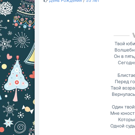
День Рождения
/
55 лет
Твой юби
Волшебны
Он в пять
Сегодн
Блистае
Перед го
Твой возра
Вернулась
Один твой
Мне юност
Который
Одной судь