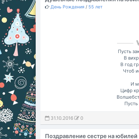
День Рождения
/
55 лет
Пусть за
В вихр
В год г
Чтоб и
И м
Цифр кр
Волшебст
Пусть 
31.10.2016
0
Поздравление сестре на юбилей 