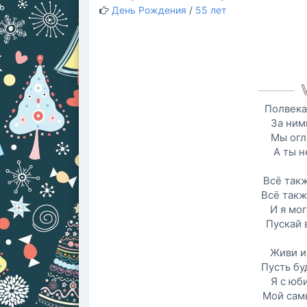
День Рождения
/
55 лет
Полвека
За ними
Мы огл
А ты н
Всё так
Всё такж
И я мог
Пускай 
Живи и 
Пусть бу
Я с юб
Мой сам