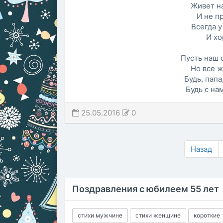
Живет на
И не п
Всегда у
И хо
Пусть наш 
Но все ж
Будь, папа
Будь с на
25.05.2016
0
Назад
Поздравления с юбилеем 55 лет
стихи мужчине
стихи женщине
короткие