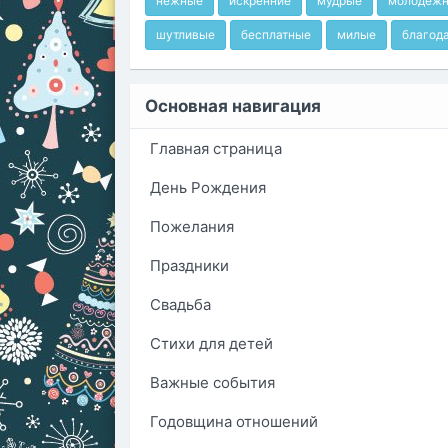
нежные
искренние
мудрые
молодеж
шутливые
бесплатные
милые
благод
Основная навигация
Главная страница
День Рождения
Пожелания
Праздники
Свадьба
Стихи для детей
Важные события
Годовщина отношений