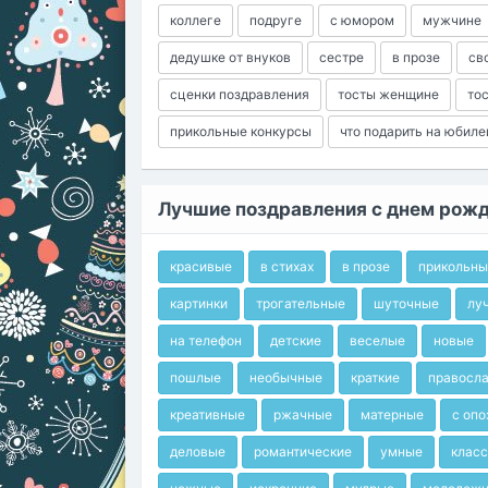
коллеге
подруге
с юмором
мужчине
дедушке от внуков
сестре
в прозе
св
сценки поздравления
тосты женщине
то
прикольные конкурсы
что подарить на юбиле
Лучшие поздравления с днем рож
красивые
в стихах
в прозе
прикольны
картинки
трогательные
шуточные
лу
на телефон
детские
веселые
новые
пошлые
необычные
краткие
правосл
креативные
ржачные
матерные
с оп
деловые
романтические
умные
клас