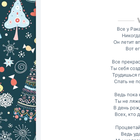
Все у Рак
Никогда
Он летит вп
Вот ег
Все прекрас
Ты себя созд
Трудишься 
Спать не п
Ведь пока 
Ты не ляже
В день рож
Всех, кто 
Процветай
Ведь уда