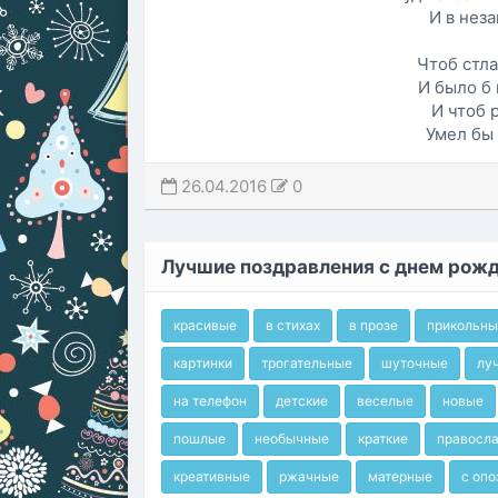
И в неза
Чтоб стла
И было б 
И чтоб 
Умел бы 
26.04.2016
0
Лучшие поздравления с днем рож
красивые
в стихах
в прозе
прикольны
картинки
трогательные
шуточные
лу
на телефон
детские
веселые
новые
пошлые
необычные
краткие
правосл
креативные
ржачные
матерные
с оп