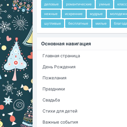
деловые
романтические
умные
клас
нежные
искренние
мудрые
молодеж
шутливые
бесплатные
милые
благод
Основная навигация
Главная страница
День Рождения
Пожелания
Праздники
Свадьба
Стихи для детей
Важные события