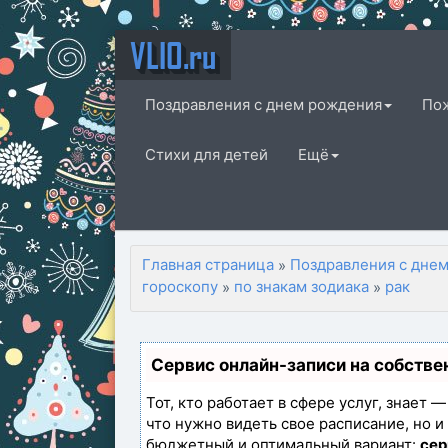
VLIO.ru
Поздравления с днем рождения
По
Стихи для детей
Ещё
Главная страница
Поздравления с дне
»
гороскопу
по знакам зодиака
рак
»
»
Сервис онлайн-записи на собстве
Тот, кто работает в сфере услуг, знает 
что нужно видеть свое расписание, но 
бюджетный и оптимальный вариант:
сер