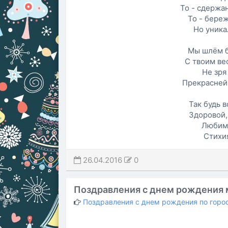
То - сдержан
То - береж
Но уника
Мы шлём б
С твоим ве
Не зря
Прекраснейш
Так будь в
Здоровой, 
Любимо
Стихия
26.04.2016
0
Поздравления с днем рождения 
Поздравления с днем рождения по горо