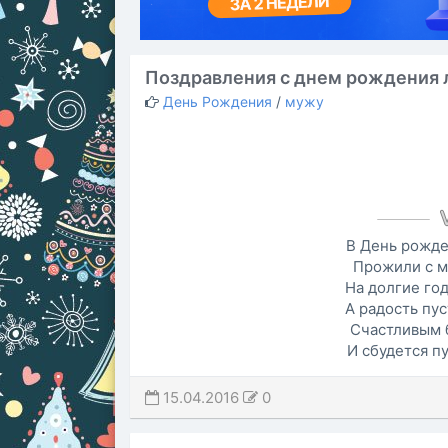
Поздравления с днем рождения
День Рождения
/
мужу
В День рожден
Прожили с м
На долгие год
А радость пус
Счастливым 
И сбудется пу
15.04.2016
0