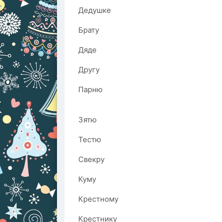
Дедушке
Брату
Дяде
Другу
Парню
Зятю
Тестю
Свекру
Куму
Крестному
Крестнику