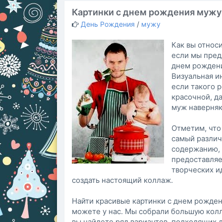
Картинки с днем рождения мужу
День Рождения
/
мужу
Как вы относи
если мы пред
днем рождени
Визуальная и
если такого 
красочной, д
муж наверняк
Отметим, что
самый различ
содержанию, 
предоставляе
творческих ид
создать настоящий коллаж.
Найти красивые картинки с днем рожден
можете у нас. Мы собрали большую кол
вы найдете ряд вариантов, подходящих д