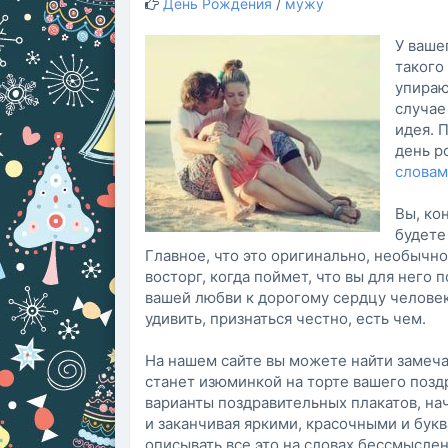
День Рождения
/
мужу
У ваше
такого
упираю
случае
идея. 
день р
слова
Вы, ко
будете
Главное, что это оригинально, необычно
восторг, когда поймет, что вы для нег
вашей любви к дорогому сердцу человек
удивить, признаться честно, есть чем.
На нашем сайте вы можете найти замеч
станет изюминкой на торте вашего поз
варианты поздравительных плакатов, нач
и заканчивая яркими, красочными и бук
описывать все это на словах бессмысле