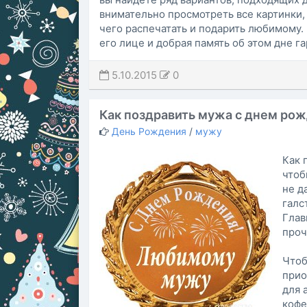
внимательно просмотреть все картинки,
чего распечатать и подарить любимому.
его лице и добрая память об этом дне г
5.10.2015
0
Как поздравить мужа с днем ро
День Рождения
/
мужу
Как 
чтоб
не д
галс
Глав
проч
Чтоб
прио
для 
кофе