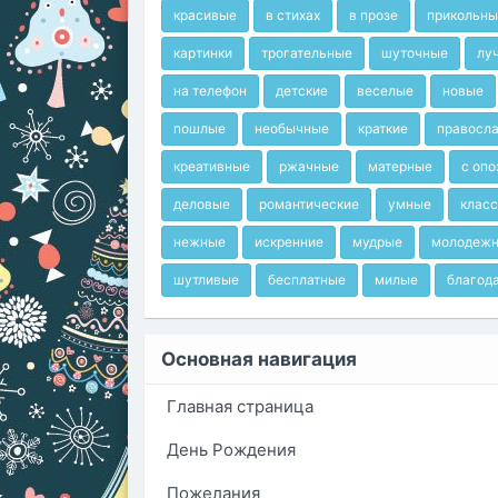
красивые
в стихах
в прозе
прикольны
картинки
трогательные
шуточные
лу
на телефон
детские
веселые
новые
пошлые
необычные
краткие
правосл
креативные
ржачные
матерные
с оп
деловые
романтические
умные
клас
нежные
искренние
мудрые
молодеж
шутливые
бесплатные
милые
благод
Основная навигация
Главная страница
День Рождения
Пожелания