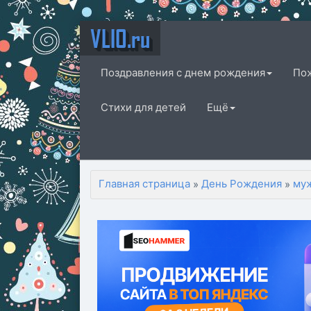
VLIO.ru
Поздравления с днем рождения
По
Стихи для детей
Ещё
Главная страница
День Рождения
му
»
»