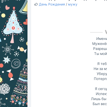
День Рождения
/
мужу
Имени
Муженёк
Разреша
Ты мой
Я теб
Ни за м
Уберу
Потерп
Я сего
Испек
Лишь бы 
Был вес