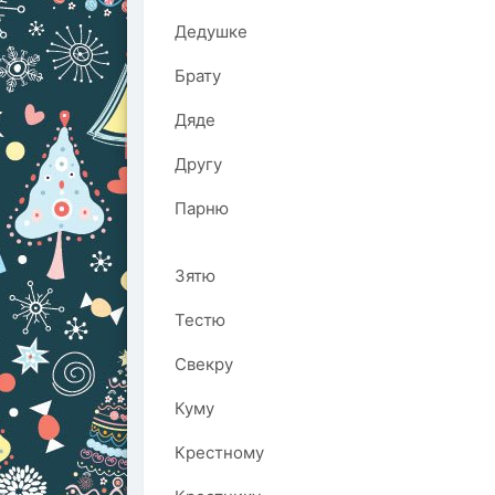
Дедушке
Брату
Дяде
Другу
Парню
Зятю
Тестю
Свекру
Куму
Крестному