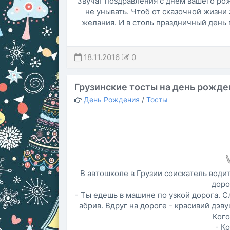
Звучат поздравления с днем вашего рож
не унывать. Чтоб от сказочной жизни
желания. И в столь праздничный день
18.11.2016
0
Грузинские тосты на день рожде
День Рождения
/
Тосты
В автошколе в Грузии соискатель води
доро
- Ты едешь в машине по узкой дорога. С
абpив. Вдруг на дороге - кpасивий дэв
Кого
- К