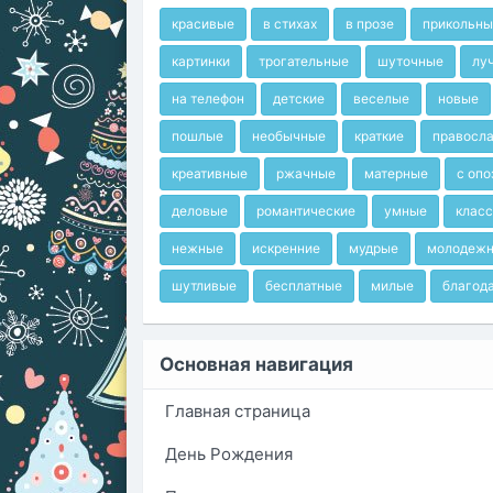
красивые
в стихах
в прозе
прикольны
картинки
трогательные
шуточные
лу
на телефон
детские
веселые
новые
пошлые
необычные
краткие
правосл
креативные
ржачные
матерные
с оп
деловые
романтические
умные
клас
нежные
искренние
мудрые
молодеж
шутливые
бесплатные
милые
благод
Основная навигация
Главная страница
День Рождения