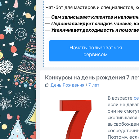
Чат-бот для мастеров и специалистов, 
—
Сам записывает клиентов и напомина
—
Персонализирует скидки, чаевые, к
—
Увеличивает доходимость и помогае
Начать пользоваться
сервисом
Конкурсы на день рождения 7 ле
День Рождения
/
7 лет
В возрасте
се
если не дава
они не смогут
скопившаяся 
высвобождена
сосредотачив
Поэтому, есл