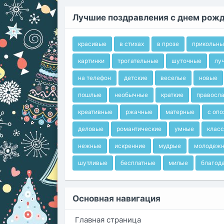
Лучшие поздравления с днем рож
красивые
в стихах
в прозе
прикольны
картинки
трогательные
шуточные
лу
на телефон
детские
веселые
новые
пошлые
необычные
краткие
правосл
креативные
ржачные
матерные
с оп
деловые
романтические
умные
клас
нежные
искренние
мудрые
молодеж
шутливые
бесплатные
милые
благод
Основная навигация
Главная страница