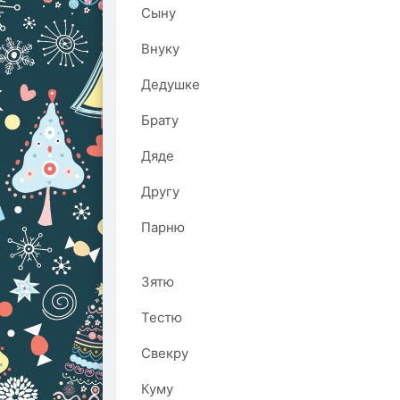
Сыну
Внуку
Дедушке
Брату
Дяде
Другу
Парню
Зятю
Тестю
Свекру
Куму