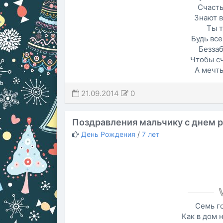
Счасть
Знают в
Ты т
Будь все
Безза
Чтобы сч
А мечты
21.09.2014
0
Поздравления мальчику с днем 
День Рождения
/
7 лет
Семь г
Как в дом 