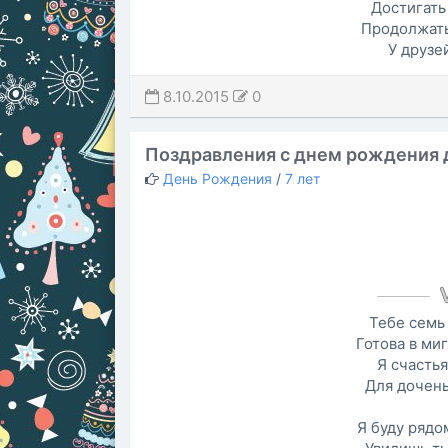
Достигать
Продолжать
У друзе
8.10.2015
0
Поздравления с днем рождения 
День Рождения
/
7 лет
Тебе семь 
Готова в ми
Я счасть
Для дочень
Я буду рядо