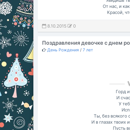
Увидишь ты
От нас, и ка
Красой, чт
8.10.2015
0
Поздравления девочке с днем р
День Рождения
/
7 лет
Горд и
И сча
У теб
Исп
Ты, без всякого 
И в глазах твоих 
Пусть в