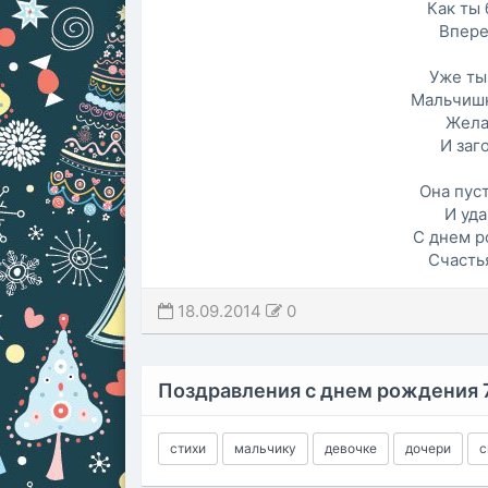
Как ты
Впере
Уже ты
Мальчишк
Жела
И заг
Она пуст
И уда
С днем р
Счасть
18.09.2014
0
Поздравления с днем рождения 
стихи
мальчику
девочке
дочери
с