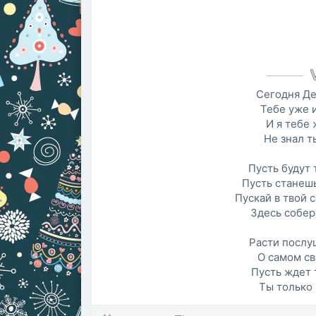
Сегодня Де
Тебе уже 
И я тебе
Не знал т
Пусть будут 
Пусть станеш
Пускай в твой
Здесь собер
Расти послу
О самом св
Пусть ждет 
Ты только