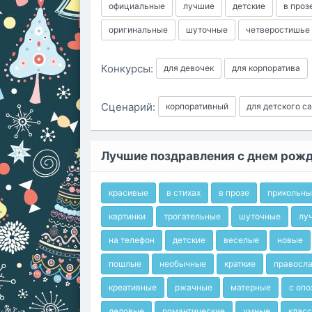
официальные
лучшие
детские
в проз
оригинальные
шуточные
четверостишье
Конкурсы:
для девочек
для корпоратива
Сценарий:
корпоративный
для детского с
Лучшие поздравления с днем рож
красивые
в стихах
в прозе
прикольны
картинки
трогательные
шуточные
лу
на телефон
детские
веселые
новые
пошлые
необычные
краткие
правосл
креативные
ржачные
матерные
с оп
деловые
романтические
умные
клас