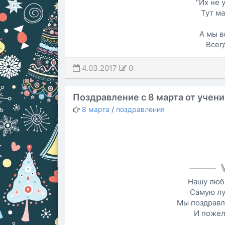
"Их не у
Тут м
А мы в
Всег
4.03.2017
0
Поздравление с 8 марта от учен
8 марта
/
поздравления
Нашу люб
Самую лу
Мы поздравл
И пожел