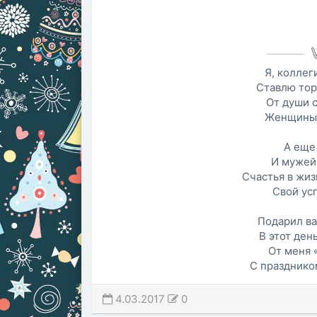
Я, коллег
Ставлю торт
От души 
Женщины,
А еще 
И мужей 
Счастья в жизн
Свой усп
Подарил ва
В этот день
От меня 
С праздником
4.03.2017
0