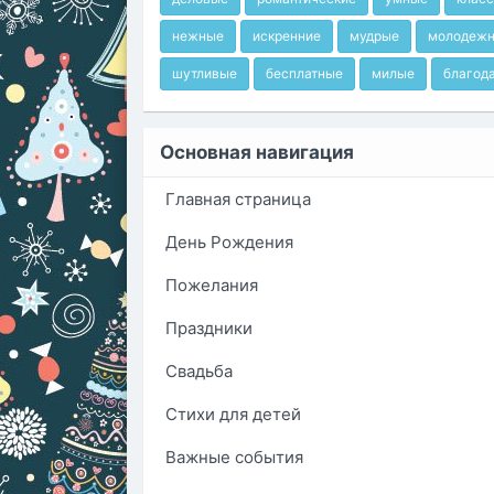
нежные
искренние
мудрые
молодеж
шутливые
бесплатные
милые
благод
Основная навигация
Главная страница
День Рождения
Пожелания
Праздники
Свадьба
Стихи для детей
Важные события