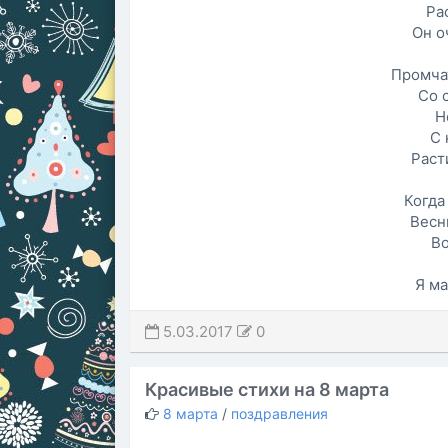
Ра
Он о
Промча
Со 
Н
С 
Раст
Когда
Весн
Во
Я ма
5.03.2017
0
Красивые стихи на 8 марта
8 марта
/
поздравления