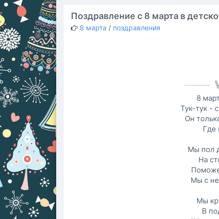
Поздравление с 8 марта в детск
8 марта
/
поздравления
8 март
Тук-тук - 
Он только
Где
Мы пол 
На ст
Поможе
Мы с не
Мы кр
В по