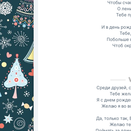
Чтобы сча
О лени
Тебе п
И в день рож
Тебе,
Побольше 
Чтоб ок
Среди друзей, 
Тебе жела
Я с днем рожде
Желаю я во в
Да, только так, 
Желаю те
Поймать за длин