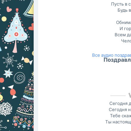
Пусть в 
Будь в
Обнима
И го
Всем да
Чело
Все аудио поздр
Поздравл
Сегодня д
Сегодня н
Тебе скаж
Ты настоящ