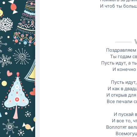
И чтоб ты больш
Поздравляем 
Ты годам св
Пусть идут, а т
И конечно
Пусть идут,
И как в двад
И открыв для
Все печали с
И пускай 
И все то, 
Воплотят вел
Всемогущ