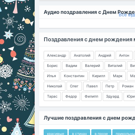
Аудио поздравления с Днем Рожде
Все ау
Поздравления с днем рождения
Александр
Анатолий
Андрей
Антон
Борис
Вадим
Валерий
Виталий
Ви
Илья
Константин
Кирилл
Марк
Ма
Николай
Олег
Павел
Петр
Роман
Тарас
Федор
Филипп
Эдуард
Юри
Лучшие поздравления с днем рож
красивые
в стихах
в прозе
прикольны