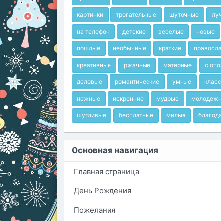
картинки
трогательные
шуточные
лу
на телефон
детские
веселые
новые
пошлые
необычные
краткие
правосл
креативные
ржачные
матерные
с оп
деловые
романтические
умные
клас
нежные
искренние
мудрые
молодеж
шутливые
бесплатные
милые
благод
Основная навигация
Главная страница
День Рождения
Пожелания