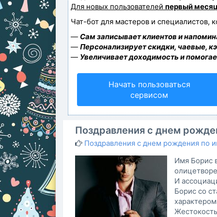
Для новых пользователей
первый месяц
Чат-бот для мастеров и специалистов, 
—
Сам записывает клиентов и напомина
—
Персонализирует скидки, чаевые, к
—
Увеличивает доходимость и помогае
Начать пользоваться
сервисом
Поздравления с днем рожден
Поздравления с днем рождения по 
Имя Борис 
олицетворе
И ассоциац
Борис со ст
характером
Жестокость 