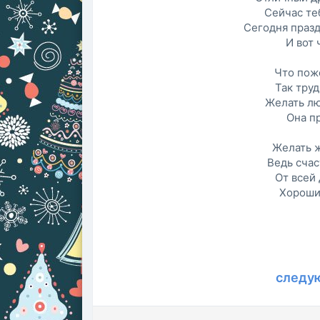
Сейчас теб
Сегодня праз
И вот 
Что поже
Так труд
Желать лю
Она пр
Желать ж
Ведь счас
От всей
Хороши
следу