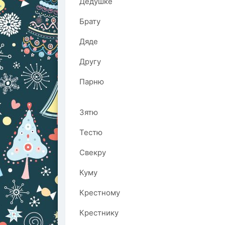
Дедушке
Брату
Дяде
Другу
Парню
Зятю
Тестю
Свекру
Куму
Крестному
Крестнику