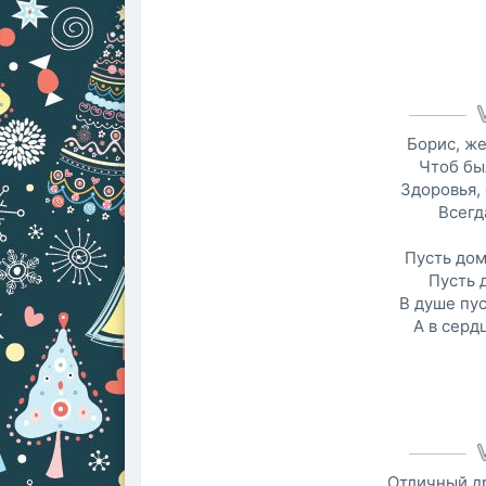
Борис, ж
Чтоб был
Здоровья, 
Всегд
Пусть дом
Пусть 
В душе пус
А в серд
Отличный др