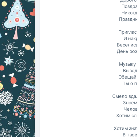
Поздра
Никогд
Праздни
Приглас
И нак
Веселис
День ро
Музыку 
Вывод
Обещай,
Ты о 
Смело вда
Знаем
Челов
Хотим сл
Хотим знат
В твое