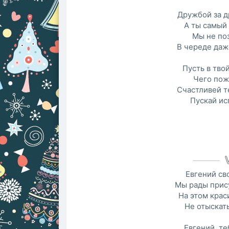
Дружбой за д
А ты самый 
Мы не по
В череде даж
Пусть в тво
Чего пож
Счастливей те
Пускай ис
Евгений св
Мы рады прису
На этом кра
Не отыскат
Евгений, те