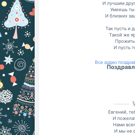
И лучшим дру
Умеешь ты 
И близких за
Так пусть и 
Такой же яр
Прожить
И пусть т
Все аудио поздр
Поздравл
Евгений, те
И пожелат
Нами все
И мы не 