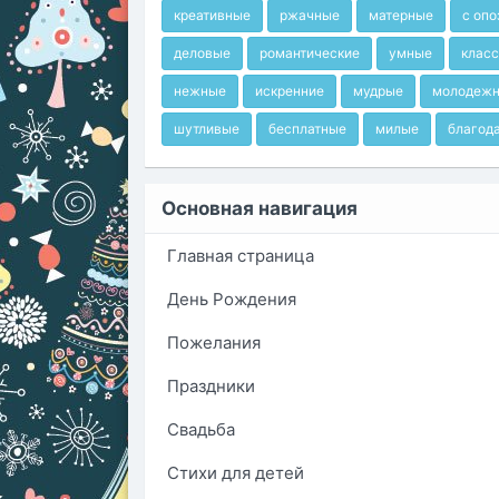
креативные
ржачные
матерные
с оп
деловые
романтические
умные
клас
нежные
искренние
мудрые
молодеж
шутливые
бесплатные
милые
благод
Основная навигация
Главная страница
День Рождения
Пожелания
Праздники
Свадьба
Стихи для детей