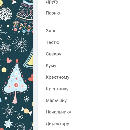
Другу
Парню
Зятю
Тестю
Свекру
Куму
Крестному
Крестнику
Мальчику
Начальнику
Директору