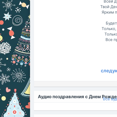
Всей д
Твой Де
Ярким п
Будет
Только,
Только
Все п
следу
Аудио поздравления с Днем Рожде
Все ау