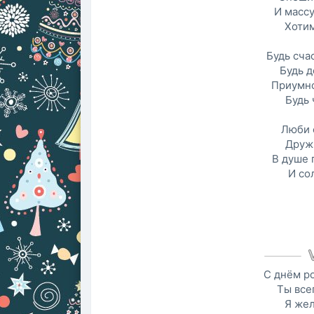
И масс
Хотим
Будь сча
Будь 
Приумно
Будь
Люби 
Дружи
В душе 
И со
С днём р
Ты всег
Я жел