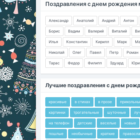
Поздравления с днем рождения
Александр
Анатолий
Андрей
Антон
Борис
Вадим
Валерий
Виталий
Ви
Илья
Константин
Кирилл
Марк
Ма
Николай
Олег
Павел
Петр
Роман
Тарас
Федор
Филипп
Эдуард
Юри
Лучшие поздравления с днем рож
красивые
в стихах
в прозе
прикольны
картинки
трогательные
шуточные
лу
на телефон
детские
веселые
новые
пошлые
необычные
краткие
правосл