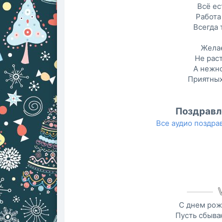
Всё ес
Работа
Всегда 
Желае
Не раст
А нежно
Приятных
Поздравл
Все аудио поздр
С днем рож
Пусть сбыва