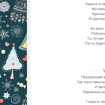
Ларисе в с
Желаем
Удачны
И однозн
Во всех 
Побольш
Ты лучше 
Пусть буде
Прекрасный в
Так женственна,
И заг
Задорным шу
Глаза ж тв