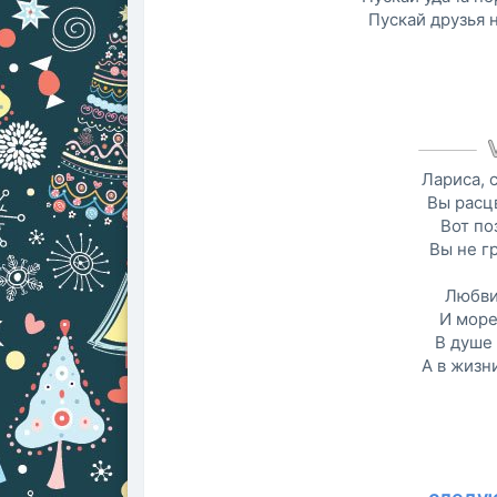
Пускай друзья 
Лариса, 
Вы расц
Вот по
Вы не гр
Любви
И море
В душе 
А в жизн