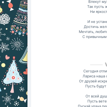
Влекут му
Так пусть 
Ни яркост
И не устан
Достичь жел
Мечтать, любит
С привычным
Сегодня отли
Лариса наша 
От друзей искр
Пусть будут
От всей душ
Пусть вете
Пускай удача пе