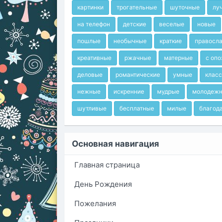
картинки
трогательные
шуточные
лу
на телефон
детские
веселые
новые
пошлые
необычные
краткие
правосл
креативные
ржачные
матерные
с оп
деловые
романтические
умные
клас
нежные
искренние
мудрые
молодеж
шутливые
бесплатные
милые
благод
Основная навигация
Главная страница
День Рождения
Пожелания