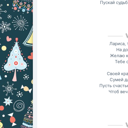
Пускай судьб
Лариса, 
На до
Желаю к
Тебе о
Своей кр
Сумей д
Пусть счастье
Чтоб веч