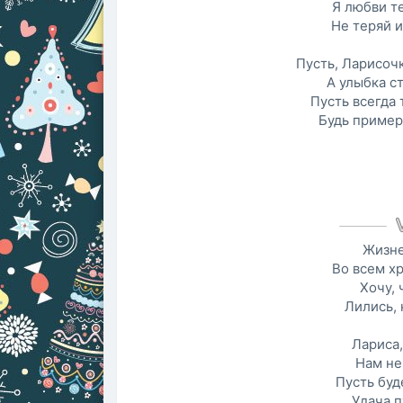
Я любви т
Не теряй и
Пусть, Ларисочк
А улыбка с
Пусть всегда 
Будь пример
Жизне
Во всем х
Хочу, 
Лились, 
Лариса,
Нам не
Пусть буд
Удача п