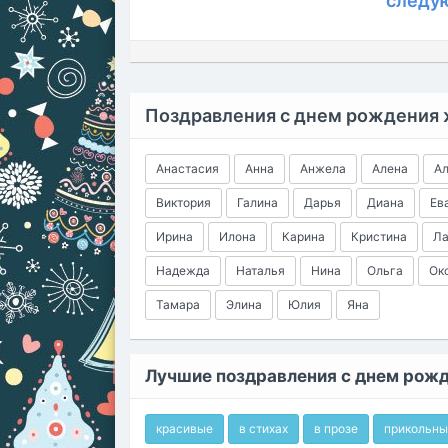
следу
Поздравления с днем рождения
Анастасия
Анна
Анжела
Алена
А
Виктория
Галина
Дарья
Диана
Ев
Ирина
Илона
Карина
Кристина
Ла
Надежда
Наталья
Нина
Ольга
Ок
Тамара
Элина
Юлия
Яна
Лучшие поздравления с днем рож
красивые
в стихах
в прозе
прикольны