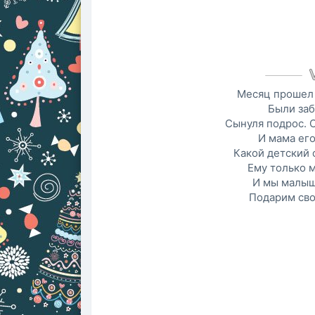
Месяц прошел 
Были заб
Сынуля подрос. 
И мама его
Какой детский 
Ему только м
И мы малыш
Подарим сво