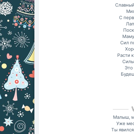
Славный
Мил
С пер
Лап
Поск
Маму
Сил п
Хор
Расти 
Силь
Это
Будеш
Малыш, м
Уже мес
Ты явился