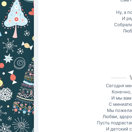
Ну, а п
И ря
Собралис
Люб
Сегодня ме
Конечно,
И мы вам
С миниатю
Мы пожелае
Любви, здоро
Пусть подрастае
И детский с