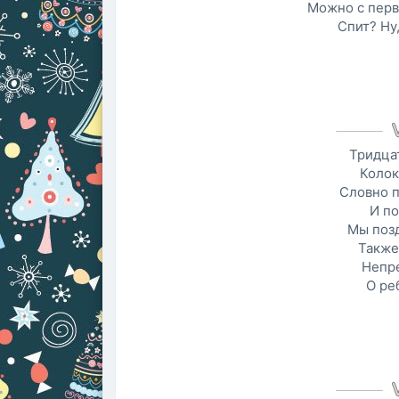
Можно с перв
Спит? Ну,
Тридца
Колок
Словно п
И по
Мы поз
Также
Непр
О ре