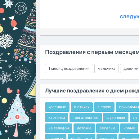
следу
Поздравления с первым месяцем
1 месяц поздравления
мальчика
девочки
Лучшие поздравления с днем рож
красивые
в стихах
в прозе
прикольны
картинки
трогательные
шуточные
лу
на телефон
детские
веселые
новые
пошлые
необычные
краткие
правосл