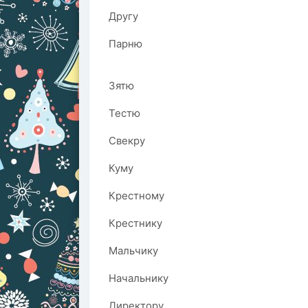
Другу
Парню
Зятю
Тестю
Свекру
Куму
Крестному
Крестнику
Мальчику
Начальнику
Директору