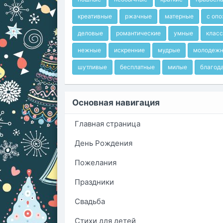
креативные
ржачные
матерные
с оп
деловые
романтические
умные
клас
нежные
искренние
мудрые
молодеж
шутливые
бесплатные
милые
благод
Основная навигация
Главная страница
День Рождения
Пожелания
Праздники
Свадьба
Стихи для детей