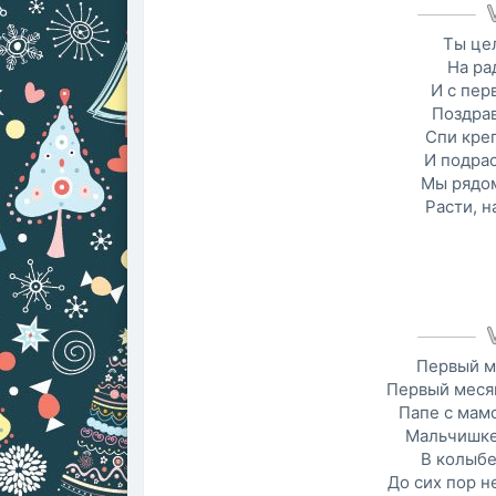
Ты це
На ра
И с пер
Поздрав
Спи креп
И подрас
Мы рядом
Расти, н
Первый м
Первый меся
Папе с мамо
Мальчишке 
В колыбе
До сих пор н