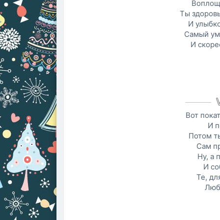
Воплощ
Ты здоровы
И улыбк
Самый ум
И скоре
Вот пока
И п
Потом т
Сам п
Ну, а 
И со
Те, дл
Люб