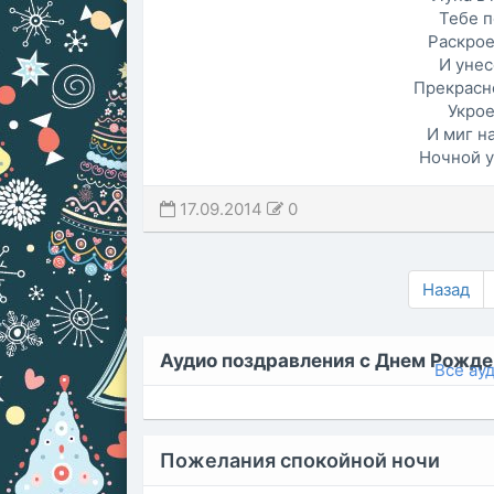
Тебе п
Раскрое
И унес
Прекрасн
Укрое
И миг н
Ночной у
17.09.2014
0
Назад
Аудио поздравления с Днем Рожде
Все ау
Пожелания спокойной ночи