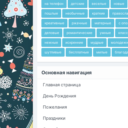
на телефон
детские
веселые
новые
пошлые
необычные
краткие
правосл
креативные
ржачные
матерные
с оп
деловые
романтические
умные
клас
нежные
искренние
мудрые
молодеж
шутливые
бесплатные
милые
благод
Основная навигация
Главная страница
День Рождения
Пожелания
Праздники