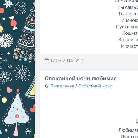
Спокойной
Ты самы
Ты нежн
И мною
Пусть сн
Кошмар
Во сне т
И счаст
17.09.2014
0
Спокойной ночи любимая
Пожелания
/
Спокойной ночи
Любимая
Луна в