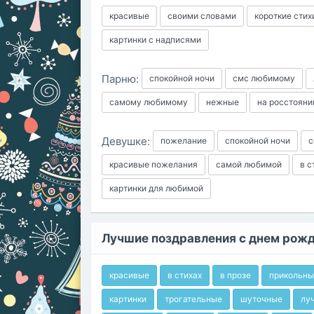
красивые
своими словами
короткие стих
картинки с надписями
Парню:
спокойной ночи
смс любимому
самому любимому
нежные
на росстояни
Девушке:
пожелание
спокойной ночи
с
красивые пожелания
самой любимой
в с
картинки для любимой
Лучшие поздравления с днем рож
красивые
в стихах
в прозе
прикольны
картинки
трогательные
шуточные
лу