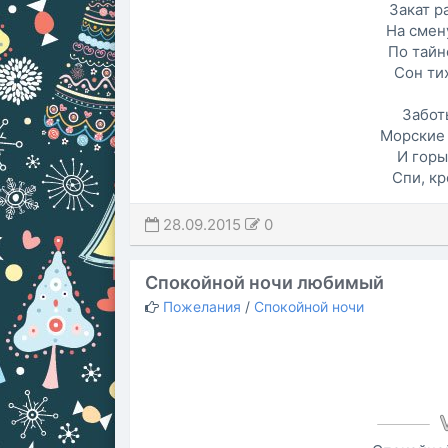
Закат р
На смен
По тайн
Сон тих
Забот
Морские 
И горы
Спи, кр
28.09.2015
0
Спокойной ночи любимый
Пожелания
/
Спокойной ночи